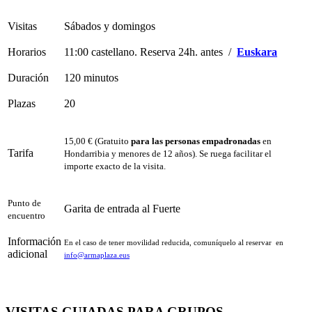
Visitas
Sábados y domingos
Horarios
11:00 castellano. Reserva 24h. antes /
Euskara
Duración
120 minutos
Plazas
20
15,00 € (Gratuito
para las personas empadronadas
en
Tarifa
Hondarribia y menores de 12 años). Se ruega facilitar el
importe exacto de la visita.
Punto de
Garita de entrada al Fuerte
encuentro
Información
En el caso de tener movilidad reducida, comuníquelo al reservar en
adicional
info@armaplaza.eus
VISITAS GUIADAS PARA GRUPOS